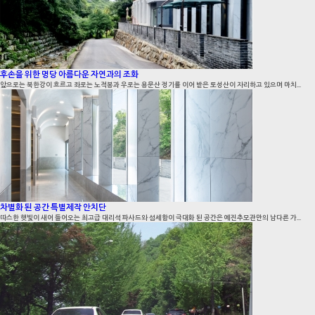
후손을 위한 명당 아름다운 자연과의 조화
앞으로는 북한강이 흐르고 좌로는 노적봉과 우로는 용문산 정기를 이어 받은 토성산이 자리하고 있으며 마치...
차별화 된 공간 특별제작 안치단
따스한 햇빛이 새어 들어오는 최고급 대리석 파사드와 섬세함이 극대화 된 공간은 예진추모관만의 남다른 가...