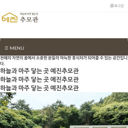
로그인
분양문의 031-771-9004
추모관 소개
분양안내
둘러보기
장례정보
고객센터
MENU
하늘과 마주 닿는 곳 예진추모관
천혜의 자연의 품에서 소중한 분들의 아늑한 휴식처가 되어줄 수 있는 공간입니
다.
하늘과 마주 닿는 곳 예진추모관
하늘과 마주 닿는 곳 예진추모관
하늘과 마주 닿는 곳 예진추모관